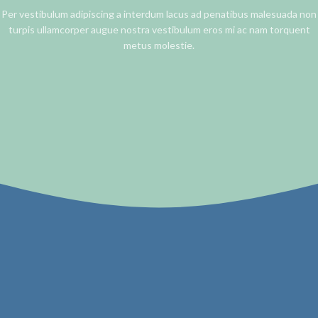
Per vestibulum adipiscing a interdum lacus ad penatibus malesuada non
turpis ullamcorper augue nostra vestibulum eros mi ac nam torquent
metus molestie.