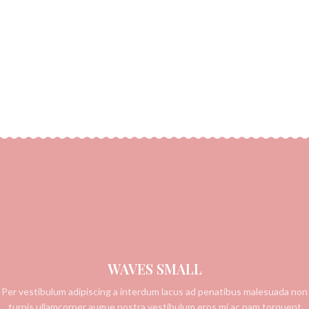
WAVES SMALL
Per vestibulum adipiscing a interdum lacus ad penatibus malesuada non
turpis ullamcorper augue nostra vestibulum eros mi ac nam torquent